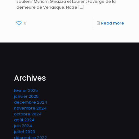
soutenir Myriam Ghiazza et Laurent Faverge de la
demeure de Venasque. Notre
[…]
0
Read more
Archives
février 2025
janvier 2025
décembre 2024
novembre 2024
octobre 2024
août 2024
juin 2024
juillet 2023
décembre 2022